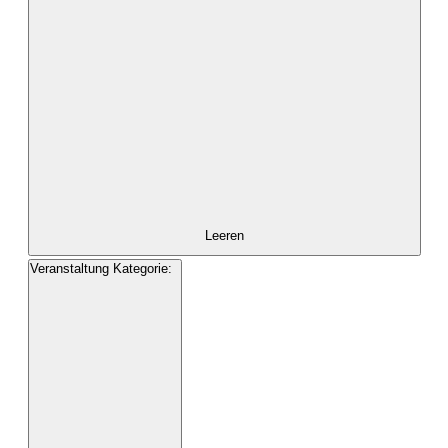
mit
den
gefilterten
Ergebnissen
aktualisieren
Leeren
Veranstaltung Kategorie
:
Filter