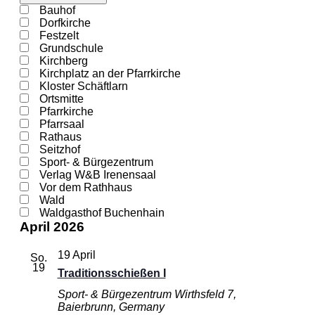
Filter
Veranstaltungsorte
Bauhof
schließen
Dorfkirche
Festzelt
Grundschule
Kirchberg
Kirchplatz an der Pfarrkirche
Kloster Schäftlarn
Ortsmitte
Pfarrkirche
Pfarrsaal
Rathaus
Seitzhof
Sport- & Bürgezentrum
Verlag W&B Irenensaal
Vor dem Rathhaus
Wald
Waldgasthof Buchenhain
April 2026
19 April
So.
19
Traditionsschießen I
Sport- & Bürgezentrum
Wirthsfeld 7,
Baierbrunn, Germany