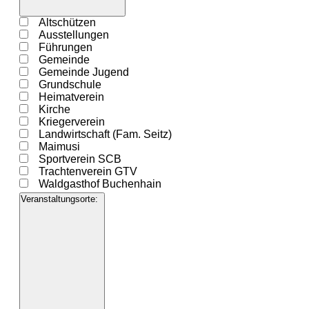
öffnen
Filter
Veranstaltung
Altschützen
schließen
Kategorie
Ausstellungen
Führungen
Gemeinde
Gemeinde Jugend
Grundschule
Heimatverein
Kirche
Kriegerverein
Landwirtschaft (Fam. Seitz)
Maimusi
Sportverein SCB
Trachtenverein GTV
Waldgasthof Buchenhain
Veranstaltungsorte
:
Filter
öffnen