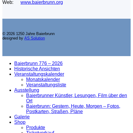
Web:
www.baierbrunn.org
© 2026 1250 Jahre Baierbrunn
designed by
AS Solution
Baierbrunn 776 – 2026
Historische Ansichten
Veranstaltungskalender
Monatskalender
Veranstaltungsliste
Ausstellung
Baierbrunner Künstler, Lesungen, Film über den
Ort
Baierbrunn: Gestern, Heute, Morgen – Fotos,
Postkarten, Straßen, Pläne
Galerie
Shop
Produkte
Ticketverkauf