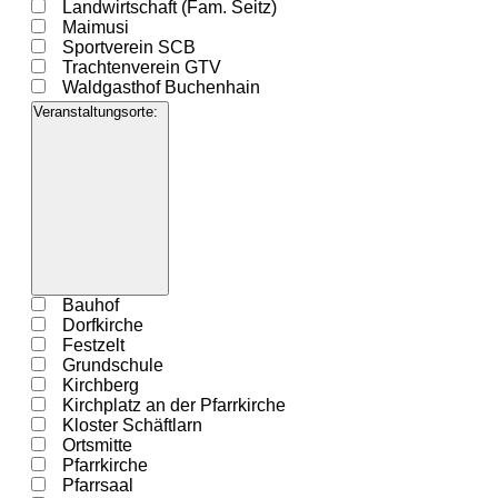
Landwirtschaft (Fam. Seitz)
Maimusi
Sportverein SCB
Trachtenverein GTV
Waldgasthof Buchenhain
Veranstaltungsorte
:
Filter
öffnen
Filter
Veranstaltungsorte
Bauhof
schließen
Dorfkirche
Festzelt
Grundschule
Kirchberg
Kirchplatz an der Pfarrkirche
Kloster Schäftlarn
Ortsmitte
Pfarrkirche
Pfarrsaal