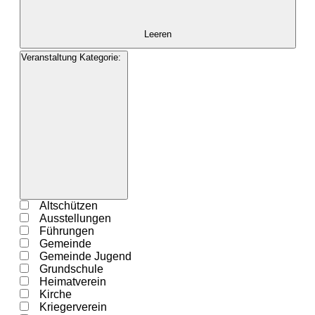
Leeren
Veranstaltung Kategorie
:
Filter
öffnen
Filter
Veranstaltung
Altschützen
schließen
Kategorie
Ausstellungen
Führungen
Gemeinde
Gemeinde Jugend
Grundschule
Heimatverein
Kirche
Kriegerverein