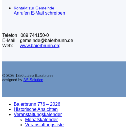
Kontakt zur Gemeinde
Anrufen
E-Mail schreiben
Telefon 089 744150-0
E-Mail: gemeinde@baierbrunn.de
Web:
www.baierbrunn.org
© 2026 1250 Jahre Baierbrunn
designed by
AS Solution
Baierbrunn 776 – 2026
Historische Ansichten
Veranstaltungskalender
Monatskalender
Veranstaltungsliste