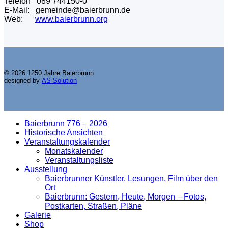
Telefon 089 744150-0
E-Mail: gemeinde@baierbrunn.de
Web:
www.baierbrunn.org
© 2026 1250 Jahre Baierbrunn
designed by
AS Solution
Baierbrunn 776 – 2026
Historische Ansichten
Veranstaltungskalender
Monatskalender
Veranstaltungsliste
Ausstellung
Baierbrunner Künstler, Lesungen, Film über den
Ort
Baierbrunn: Gestern, Heute, Morgen – Fotos,
Postkarten, Straßen, Pläne
Galerie
Shop