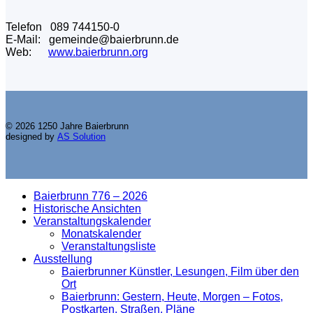
Telefon 089 744150-0
E-Mail: gemeinde@baierbrunn.de
Web:
www.baierbrunn.org
© 2026 1250 Jahre Baierbrunn
designed by
AS Solution
Baierbrunn 776 – 2026
Historische Ansichten
Veranstaltungskalender
Monatskalender
Veranstaltungsliste
Ausstellung
Baierbrunner Künstler, Lesungen, Film über den
Ort
Baierbrunn: Gestern, Heute, Morgen – Fotos,
Postkarten, Straßen, Pläne