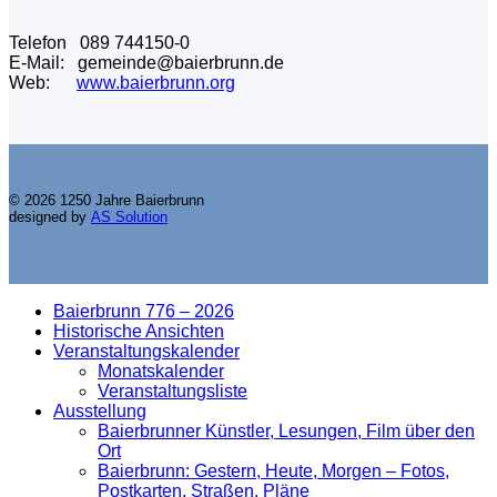
Telefon 089 744150-0
E-Mail: gemeinde@baierbrunn.de
Web:
www.baierbrunn.org
© 2026 1250 Jahre Baierbrunn
designed by
AS Solution
Baierbrunn 776 – 2026
Historische Ansichten
Veranstaltungskalender
Monatskalender
Veranstaltungsliste
Ausstellung
Baierbrunner Künstler, Lesungen, Film über den
Ort
Baierbrunn: Gestern, Heute, Morgen – Fotos,
Postkarten, Straßen, Pläne