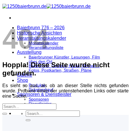
Zum
Inhalt
springen
404
Baierbrunn 776 – 2026
Historische Ansichten
Veranstaltungskalender
Monatskalender
Veranstaltungsliste
Ausstellung
Baierbrunner Künstler, Lesungen, Film
über den Ort
Hoppla! Diese Seite wurde nicht
Baierbrunn: Gestern, Heute, Morgen –
Fotos, Postkarten, Straßen, Pläne
gefunden.
Galerie
Shop
Es sieht so aus, als ob an dieser Stelle nichts gefunden
Produkte
Ticketverkauf
wurde. Probiere einen der untenstehenden Links oder starte
Sponsoren & Dienstleister
eine Suche.
Sponsoren
Dienstleister