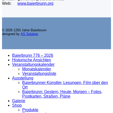
Web:
www.baierbrunn.org
© 2026 1250 Jahre Baierbrunn
designed by
AS Solution
Baierbrunn 776 – 2026
Historische Ansichten
Veranstaltungskalender
Monatskalender
Veranstaltungsliste
Ausstellung
Baierbrunner Künstler, Lesungen, Film über den
Ort
Baierbrunn: Gestern, Heute, Morgen – Fotos,
Postkarten, Straßen, Pläne
Galerie
Shop
Produkte