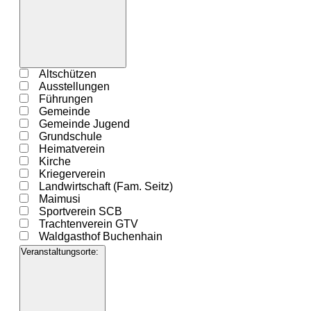
Filter
öffnen
Filter
Veranstaltung
Altschützen
schließen
Kategorie
Ausstellungen
Führungen
Gemeinde
Gemeinde Jugend
Grundschule
Heimatverein
Kirche
Kriegerverein
Landwirtschaft (Fam. Seitz)
Maimusi
Sportverein SCB
Trachtenverein GTV
Waldgasthof Buchenhain
Veranstaltungsorte
: