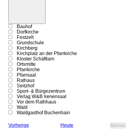
Filter
öffnen
Filter
Veranstaltungsorte
Bauhof
schließen
Dorfkirche
Festzelt
Grundschule
Kirchberg
Kirchplatz an der Pfarrkirche
Kloster Schäftlarn
Ortsmitte
Pfarrkirche
Pfarrsaal
Rathaus
Seitzhof
Sport- & Bürgezentrum
Verlag W&B Irenensaal
Vor dem Rathhaus
Wald
Waldgasthof Buchenhain
Veranstaltungen
Heute
Vorherige
Nächste
Veransta