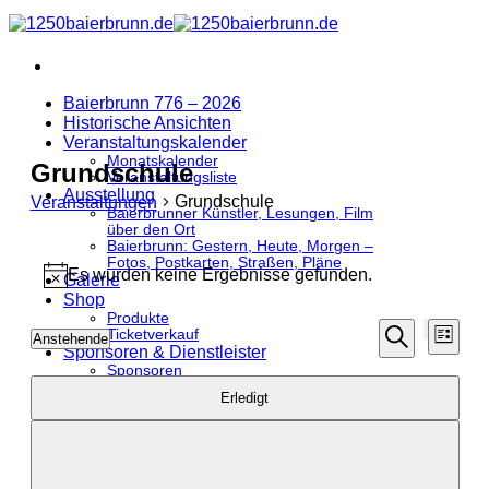
Zum
Inhalt
springen
Baierbrunn 776 – 2026
Historische Ansichten
Veranstaltungskalender
Monatskalender
Grundschule
Veranstaltungsliste
Ausstellung
Grundschule
Veranstaltungen
Baierbrunner Künstler, Lesungen, Film
über den Ort
Veranstaltungen
Baierbrunn: Gestern, Heute, Morgen –
Fotos, Postkarten, Straßen, Pläne
Es wurden keine Ergebnisse gefunden.
Galerie
Hinweis
Shop
Produkte
Veransta
Vera
Ticketverkauf
Anstehende
Liste
Filter
Ansi
Sponsoren & Dienstleister
Datum
Suche
Suche
verbergen
Sponsoren
Navi
wählen.
Filter
Das
Dienstleister
und
Erledigt
Ändern
Ansichte
der
Formular-
Navigati
Eingabefelder
wird