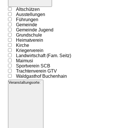
öffnen
Filter
Veranstaltung
Altschützen
schließen
Kategorie
Ausstellungen
Führungen
Gemeinde
Gemeinde Jugend
Grundschule
Heimatverein
Kirche
Kriegerverein
Landwirtschaft (Fam. Seitz)
Maimusi
Sportverein SCB
Trachtenverein GTV
Waldgasthof Buchenhain
Veranstaltungsorte
:
Filter
öffnen