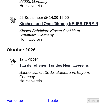
82065, Germany
Heimatverein
26 September @ 14:00
-
16:00
Sa.
26
Kirchen- und Orgelführung NEUER TERMIN
Kloster Schäftlarn
Kloster Schäftlarn,
Schäftlarn, Germany
Heimatverein
Oktober 2026
17 Oktober
Sa.
17
Tag der offenen Tür des Heimatvereins
Bauhof
Isarstraße 12, Baierbrunn, Bayern,
Germany
Heimatverein
Veranstaltungen
Heute
Vorherige
Nächste
Veransta