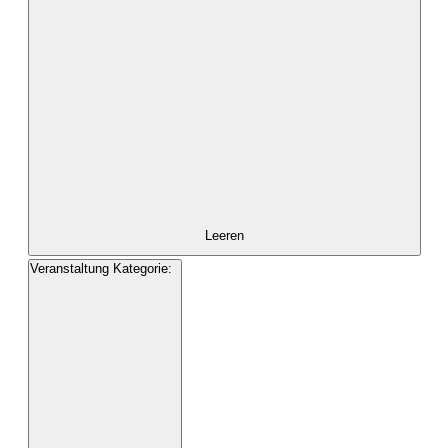
mit
den
gefilterten
Ergebnissen
aktualisieren
Leeren
Veranstaltung Kategorie
:
Filter