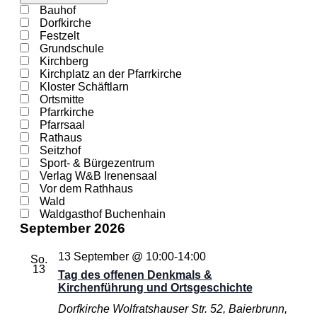
Filter
Veranstaltungsorte
Bauhof
schließen
Dorfkirche
Festzelt
Grundschule
Kirchberg
Kirchplatz an der Pfarrkirche
Kloster Schäftlarn
Ortsmitte
Pfarrkirche
Pfarrsaal
Rathaus
Seitzhof
Sport- & Bürgezentrum
Verlag W&B Irenensaal
Vor dem Rathhaus
Wald
Waldgasthof Buchenhain
September 2026
13 September @ 10:00
-
14:00
So.
13
Tag des offenen Denkmals &
Kirchenführung und Ortsgeschichte
Dorfkirche
Wolfratshauser Str. 52, Baierbrunn,