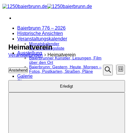
Zum
Inhalt
springen
Baierbrunn 776 – 2026
Historische Ansichten
Veranstaltungskalender
Monatskalender
Heimatverein
Veranstaltungsliste
Ausstellung
Heimatverein
Veranstaltungen
Baierbrunner Künstler, Lesungen, Film
über den Ort
Veransta
Vera
Veranstaltungen
Baierbrunn: Gestern, Heute, Morgen –
Anstehend
Fotos, Postkarten, Straßen, Pläne
Liste
Filter
Ansi
Datum
Suche
Suche
Galerie
verbergen
Navi
wählen.
Shop
Filter
Das
und
Erledigt
Produkte
Ändern
Ticketverkauf
Ansichte
der
Sponsoren & Dienstleister
Formular-
Navigati
Sponsoren
Eingabefelder
Dienstleister
wird
die
Liste
der
Veranstaltungen