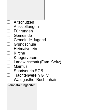
Filter
öffnen
Filter
Veranstaltung
Altschützen
schließen
Kategorie
Ausstellungen
Führungen
Gemeinde
Gemeinde Jugend
Grundschule
Heimatverein
Kirche
Kriegerverein
Landwirtschaft (Fam. Seitz)
Maimusi
Sportverein SCB
Trachtenverein GTV
Waldgasthof Buchenhain
Veranstaltungsorte
: