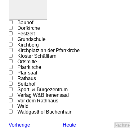
Filter
öffnen
Filter
Veranstaltungsorte
Bauhof
schließen
Dorfkirche
Festzelt
Grundschule
Kirchberg
Kirchplatz an der Pfarrkirche
Kloster Schäftlarn
Ortsmitte
Pfarrkirche
Pfarrsaal
Rathaus
Seitzhof
Sport- & Bürgezentrum
Verlag W&B Irenensaal
Vor dem Rathhaus
Wald
Waldgasthof Buchenhain
Veranstaltungen
Heute
Vorherige
Nächste
Veransta