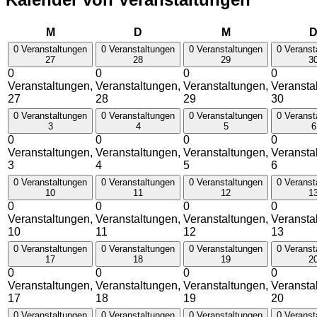
Montag
Dienstag
Mittwoch
M
D
M
0 Veranstaltungen
0 Veranstaltungen
0 Veranstaltungen
0 Veranst
27
28
29
3
0
0
0
0
Veranstaltungen,
Veranstaltungen,
Veranstaltungen,
Veransta
27
28
29
30
0 Veranstaltungen
0 Veranstaltungen
0 Veranstaltungen
0 Veranst
3
4
5
6
0
0
0
0
Veranstaltungen,
Veranstaltungen,
Veranstaltungen,
Veransta
3
4
5
6
0 Veranstaltungen
0 Veranstaltungen
0 Veranstaltungen
0 Veranst
10
11
12
1
0
0
0
0
Veranstaltungen,
Veranstaltungen,
Veranstaltungen,
Veransta
10
11
12
13
0 Veranstaltungen
0 Veranstaltungen
0 Veranstaltungen
0 Veranst
17
18
19
2
0
0
0
0
Veranstaltungen,
Veranstaltungen,
Veranstaltungen,
Veransta
17
18
19
20
0 Veranstaltungen
0 Veranstaltungen
0 Veranstaltungen
0 Veranst